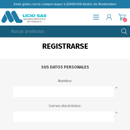
Envío gratis con tu compra mayor a $3000+IVA dentro de Montevideo
0
REGISTRARSE
REGISTRARSE
INGRESAR
SUS DATOS PERSONALES
Nombre:
*
Correo electrónico:
*